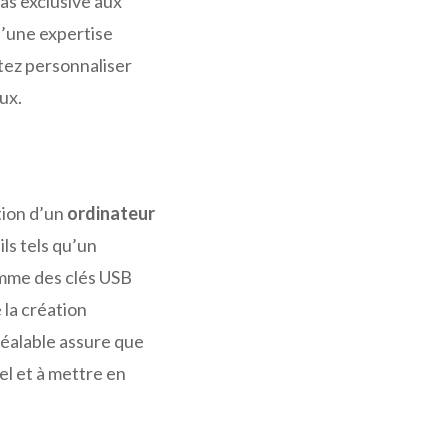
as exclusive aux
d’une expertise
tez personnaliser
ux.
tion d’un
ordinateur
ls tels qu’un
omme des clés USB
 la création
préalable assure que
el et à mettre en