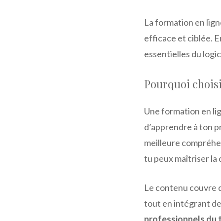
La formation en lign
efficace et ciblée. 
essentielles du log
Pourquoi choisi
Une formation en lig
d’apprendre à ton pr
meilleure compréhen
tu peux maîtriser la
Le contenu couvre de
tout en intégrant d
professionnels du t