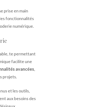
ne prise en main
les fonctionnalités
roderie numérique.
rie
rable, te permettant
mique facilite une
nnalités avancées
,
s projets.
us et les outils,
ent aux besoins des
 désireux