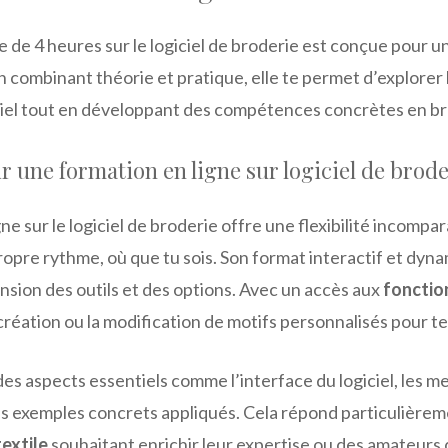
e de 4 heures sur le logiciel de broderie est conçue pour u
En combinant théorie et pratique, elle te permet d’explorer 
iciel tout en développant des compétences concrètes en b
r une formation en ligne sur logiciel de brode
ne sur le logiciel de broderie offre une flexibilité incompa
opre rythme, où que tu sois. Son format interactif et dyna
sion des outils et des options. Avec un accès aux
fonctio
 création ou la modification de motifs personnalisés pour te
s aspects essentiels comme l’interface du logiciel, les men
es exemples concrets appliqués. Cela répond particulièrem
extile
souhaitant enrichir leur expertise ou des amateurs