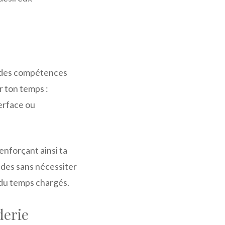
e des compétences
r ton temps :
erface ou
enforçant ainsi ta
ides sans nécessiter
 du temps chargés.
derie