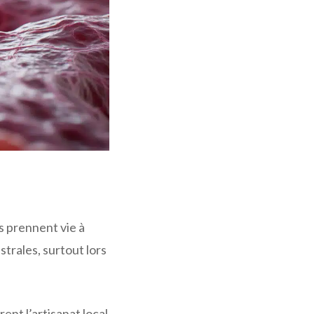
s prennent vie à
trales, surtout lors
trent l’artisanat local