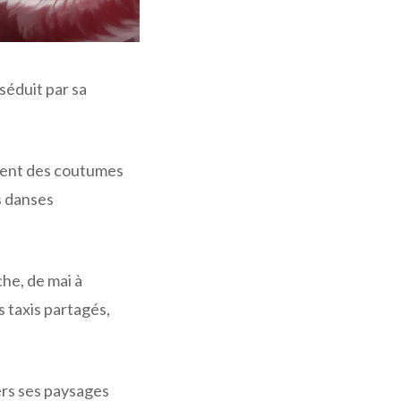
éduit par sa
rvent des coutumes
s danses
che, de mai à
s taxis partagés,
ers ses paysages