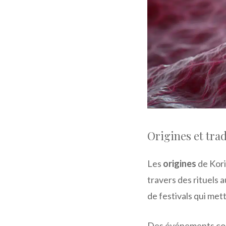
Origines et tra
Les
origines
de Kori
travers des rituels 
de festivals qui met
Des événements c