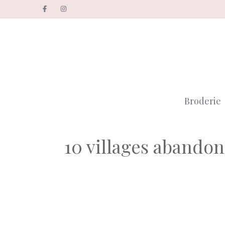
Aller
au
contenu
Broderie
10 villages abandonn