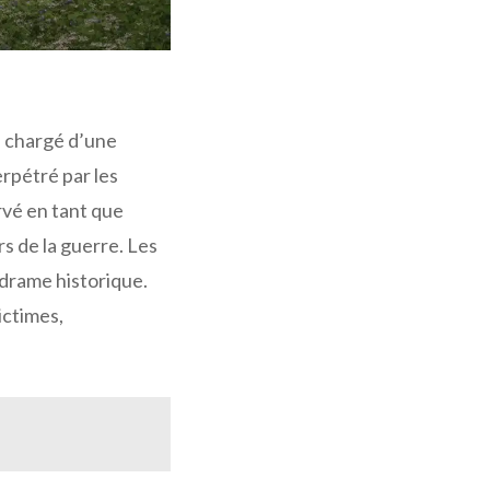
u chargé d’une
erpétré par les
rvé en tant que
s de la guerre. Les
 drame historique.
ictimes,