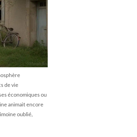
mosphère
s de vie
ses économiques ou
aine animait encore
rimoine oublié,