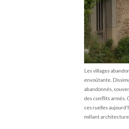
Les villages abando
envoûtante. Dissimul
abandonnés, souven
des conflits armés. 
ces ruelles aujourd’
mêlant architectures