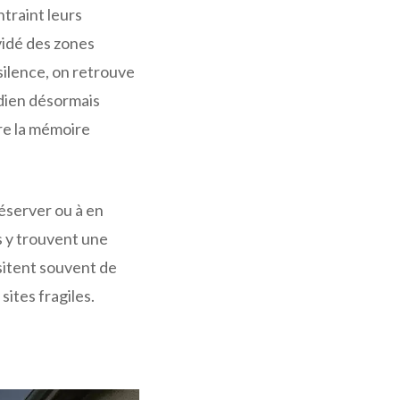
ntraint leurs
 vidé des zones
silence, on retrouve
idien désormais
re la mémoire
réserver ou à en
s y trouvent une
sitent souvent de
sites fragiles.